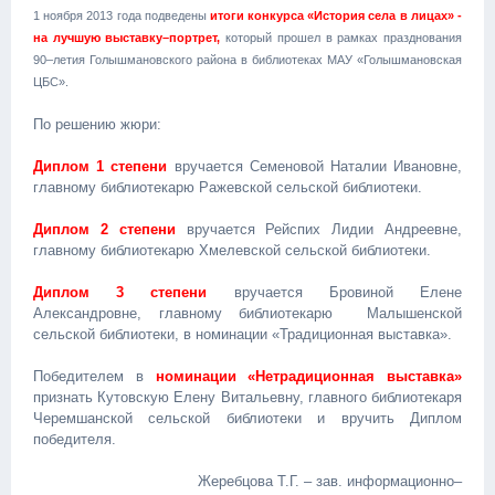
1 ноября 2013 года подведены
итоги конкурса «История села в лицах» -
на лучшую выставку–портрет,
который прошел в рамках празднования
90–летия Голышмановского района в библиотеках МАУ «Голышмановская
ЦБС».
По решению жюри:
Диплом 1 степени
вручается Семеновой Наталии Ивановне,
главному библиотекарю Ражевской сельской библиотеки.
Диплом 2 степени
вручается Рейспих Лидии Андреевне,
главному библиотекарю Хмелевской сельской библиотеки.
Диплом 3 степени
вручается Бровиной Елене
Александровне, главному библиотекарю Малышенской
сельской библиотеки, в номинации «Традиционная выставка».
Победителем в
номинации «Нетрадиционная выставка»
признать Кутовскую Елену Витальевну, главного библиотекаря
Черемшанской сельской библиотеки и вручить Диплом
победителя.
Жеребцова Т.Г. – зав. информационно–