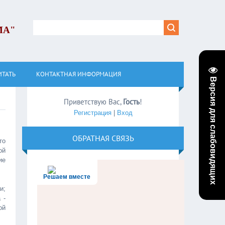
МА"
ИТАТЬ
КОНТАКТНАЯ ИНФОРМАЦИЯ
Версия для слабовидящих
Приветствую Вас
,
Гость
!
Регистрация
|
Вход
ОБРАТНАЯ СВЯЗЬ
то
ой
ие
Решаем вместе
и;
 -
ой