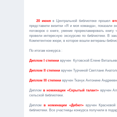
20 июня
в Центральной библиотеке прошел
вт
представили визитки «Я и моя команда», показали з
поговорок о книге, умение прорекламировать книгу 
провели интересную экскурсию по библиотеке. В зак
Компетентное жюри, в которое вошли ветераны библио
По итогам конкурса :
Диплом I степени
вручен Кутовской Елене Витальевн
Диплом II степени
вручен Турчиной Светлане Анатоль
Диплом III степени
вручен Ткачук Антонине Андреевн
Диплом
в номинации «Скрытый талант»
вручен Ал
сельской библиотеки.
Диплом
в номинации «Дебют»
вручен Красновой 
библиотеки. Все участницы конкурса получили в подар