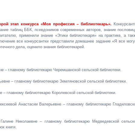
орой этап конкурса «Моя профессия – библиотекарь».
Конкурсант
нание таблиц ББК, псевдонимов современных авторов, знание пословиц
читателю, применили знание «Этики библиотекаря» на практике, а так
лючение все конкурсантки представили домашнее задание «Я все могу
течного дела, оценило знания библиотекарей.
е – главному библиотекарю Черемшанской сельской библиотеки.
евне – главному библиотекарю Земляновской сельской библиотеки.
е – главному библиотекарю Королевской сельской библиотеки.
ексеевой Анастасии Валерьевне – главному библиотекарю Гладиловск
Галине Николаевне – главному библиотекарю Медведевской сельск
ок книги.