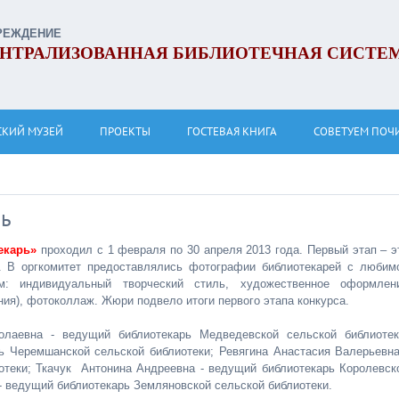
РЕЖДЕНИЕ
НТРАЛИЗОВАННАЯ БИБЛИОТЕЧНАЯ СИСТЕ
СКИЙ МУЗЕЙ
ПРОЕКТЫ
ГОСТЕВАЯ КНИГА
СОВЕТУЕМ ПОЧ
рь
екарь»
проходил с 1 февраля по 30 апреля 2013 года. Первый этап – э
 В оргкомитет предоставлялись фотографии библиотекарей с любим
м: индивидуальный творческий стиль, художественное оформлен
ия), фотоколлаж. Жюри подвело итоги первого этапа конкурса.
олаевна - ведущий библиотекарь Медведевской сельской библиотек
ь Черемшанской сельской библиотеки; Ревягина Анастасия Валерьевна
отеки; Ткачук Антонина Андреевна - ведущий библиотекарь Королевск
- ведущий библиотекарь Земляновской сельской библиотеки.