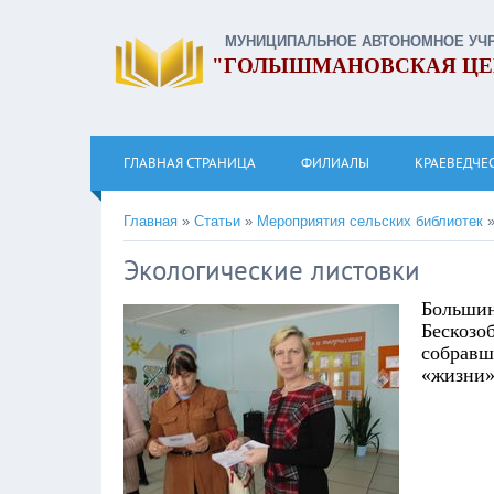
МУНИЦИПАЛЬНОЕ АВТОНОМНОЕ УЧ
"ГОЛЫШМАНОВСКАЯ ЦЕ
ГЛАВНАЯ СТРАНИЦА
ФИЛИАЛЫ
КРАЕВЕДЧЕ
Главная
»
Статьи
»
Мероприятия сельских библиотек
Экологические листовки
Большин
Бескозо
собравш
«жизни»