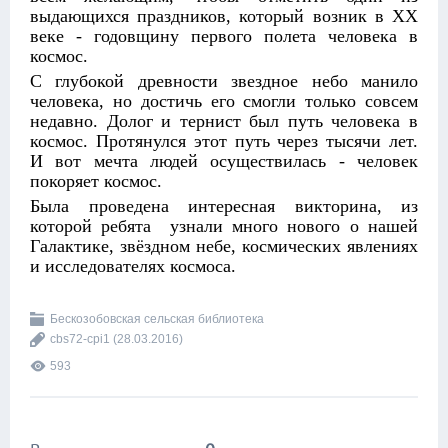
выдающихся праздников, который возник в XX
веке - годовщину первого полета человека в
космос.
С глубокой древности звездное небо манило
человека, но достичь его смогли только совсем
недавно. Долог и тернист был путь человека в
космос. Протянулся этот путь через тысячи лет.
И вот мечта людей осуществилась - человек
покоряет космос.
Была проведена интересная викторина, из
которой ребята узнали много нового о нашей
Галактике, звёздном небе, космических явлениях
и исследователях космоса.
Бескозобовская сельская библиотека
cbs72-cpi1
(28.03.2016)
593