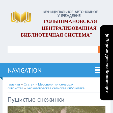
МУНИЦИПАЛЬНОЕ АВТОНОМНОЕ
УЧРЕЖДЕНИЕ
"ГОЛЫШМАНОВСКАЯ
ЦЕНТРАЛИЗОВАННАЯ
БИБЛИОТЕЧНАЯ СИСТЕМА"
Версия для слабовидящих
NAVIGATION
Главная
»
Статьи
»
Мероприятия сельских
библиотек
»
Бескозобовская сельская библиотека
Пушистые снежинки