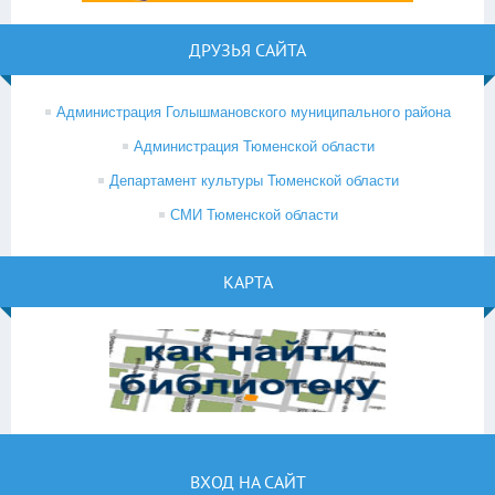
ДРУЗЬЯ САЙТА
Администрация Голышмановского муниципального района
Администрация Тюменской области
Департамент культуры Тюменской области
СМИ Тюменской области
КАРТА
ВХОД НА САЙТ