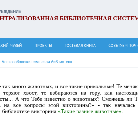
РЕЖДЕНИЕ
НТРАЛИЗОВАННАЯ БИБЛИОТЕЧНАЯ СИСТЕ
СКИЙ МУЗЕЙ
ПРОЕКТЫ
ГОСТЕВАЯ КНИГА
СОВЕТУЕМ ПОЧ
»
Бескозобовская сельская библиотека
 так много животных, и все такие прикольные! Те меня
е теряют хвост, те взбираются на гору, как настоящ
сты... А что Тебе известно о животных? Сможешь ли 
ь на все вопросы этой викторины?» - так началась
й библиотеке викторина
«Такие разные животные».