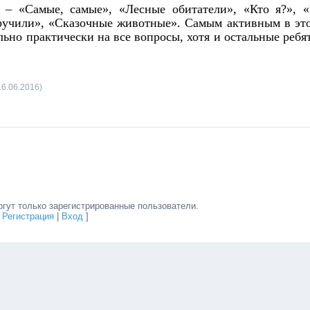
 – «Самые, самые», «Лесные обитатели», «Кто я?», 
риручили», «Сказочные животные». Самым активным в эт
ьно практически на все вопросы, хотя и остальные ребя
16.06.2016)
гут только зарегистрированные пользователи.
[
Регистрация
|
Вход
]