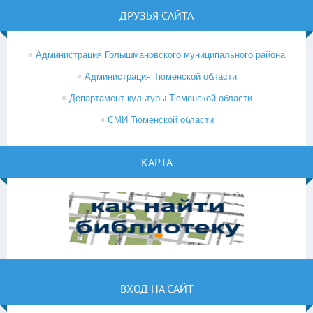
ДРУЗЬЯ САЙТА
Администрация Голышмановского муниципального района
Администрация Тюменской области
Департамент культуры Тюменской области
СМИ Тюменской области
КАРТА
ВХОД НА САЙТ