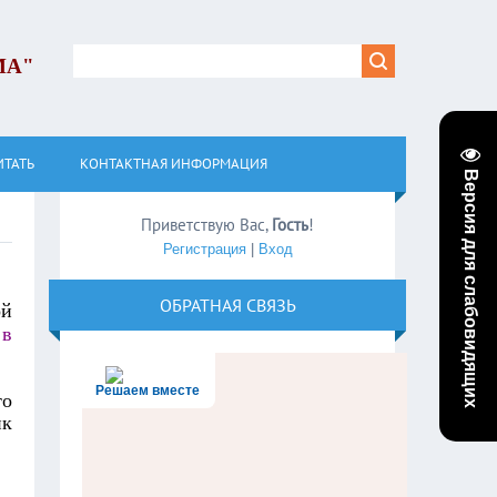
МА"
ИТАТЬ
КОНТАКТНАЯ ИНФОРМАЦИЯ
Версия для слабовидящих
Приветствую Вас
,
Гость
!
Регистрация
|
Вход
ОБРАТНАЯ СВЯЗЬ
ой
 в
Решаем вместе
то
ик