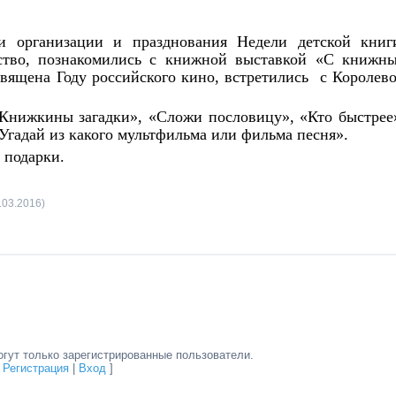
и организации и празднования Недели детской книг
ство, познакомились с книжной выставкой «С книжн
священа Году российского кино, встретились с Королев
.
Книжкины загадки», «Сложи пословицу», «Кто быстрее
гадай из какого мультфильма или фильма песня».
 подарки.
.03.2016)
гут только зарегистрированные пользователи.
[
Регистрация
|
Вход
]