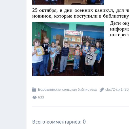
29 октября, в дни осенних каникул, для
новинок, которые поступили в библиотеку
Дети ок
информ
интерес
Боровлянская сельская библиотека
cbs72-cpi1
(30
633
Всего комментариев
:
0