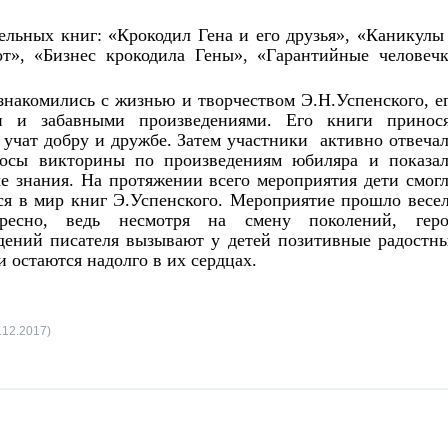
ельных книг: «Крокодил Гена и его друзья», «Каникулы
т», «Бизнес крокодила Гены», «Гарантийные человеч
знакомились с жизнью и творчеством Э.Н.Успенского, е
и и забавными произведениями. Его книги принос
, учат добру и дружбе. Затем участники активно отвеча
осы викторины по произведениям юбиляра и показа
е знания. На протяжении всего мероприятия дети смог
ся в мир книг Э.Успенского. Мероприятие прошло весе
ресно, ведь несмотря на смену поколений, гер
дений писателя вызывают у детей позитивные радостн
и остаются надолго в их сердцах.
.12.2017)