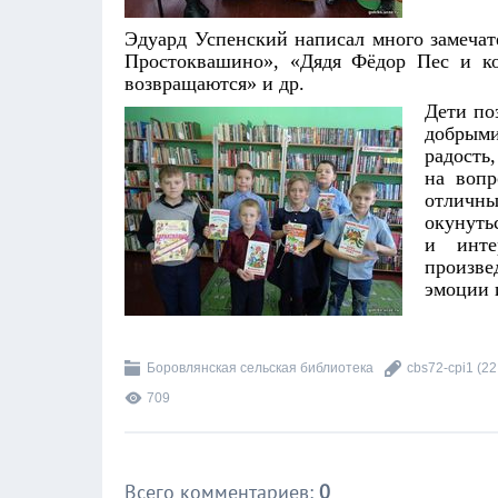
Эдуард Успенский написал много замечат
Простоквашино», «Дядя Фёдор Пес и ко
возвращаются» и др.
Дети по
добрым
радость
на вопр
отличны
окунуть
и инте
произве
эмоции 
Боровлянская сельская библиотека
cbs72-cpi1
(22
709
Всего комментариев
:
0