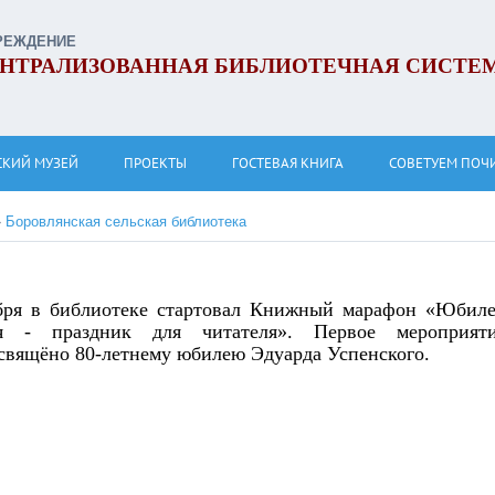
РЕЖДЕНИЕ
НТРАЛИЗОВАННАЯ БИБЛИОТЕЧНАЯ СИСТЕ
СКИЙ МУЗЕЙ
ПРОЕКТЫ
ГОСТЕВАЯ КНИГА
СОВЕТУЕМ ПОЧ
»
Боровлянская сельская библиотека
бря в библиотеке стартовал Книжный марафон «Юбил
ля - праздник для читателя». Первое мероприят
свящёно 80-летнему юбилею Эдуарда Успенского.