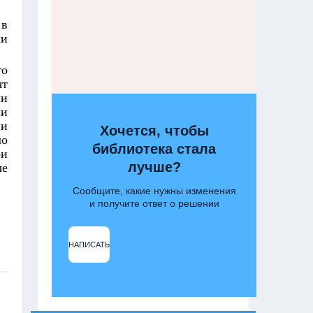
 в
ки
го
ят
ли
ли
ли
Хочется, чтобы
ло
библиотека стала
ои
лучше?
ые
Сообщите, какие нужны изменения
и получите ответ о решении
НАПИСАТЬ