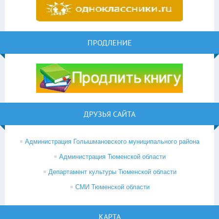
ПРОДЛЕНИЕ
ДРУЗЬЯ САЙТА
Администрация Голышмановского муниципального района
Администрация Тюменской области
Департамент культуры Тюменской области
СМИ Тюменской области
КАРТА