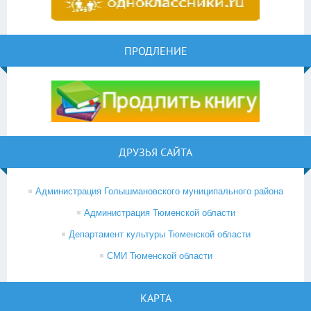
ПРОДЛЕНИЕ
ДРУЗЬЯ САЙТА
Администрация Голышмановского муниципального района
Администрация Тюменской области
Департамент культуры Тюменской области
СМИ Тюменской области
КАРТА