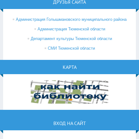
ДРУЗЬЯ САЙТА
Администрация Голышмановского муниципального района
Администрация Тюменской области
Департамент культуры Тюменской области
СМИ Тюменской области
КАРТА
ВХОД НА САЙТ