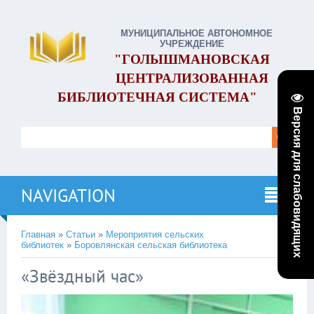
МУНИЦИПАЛЬНОЕ АВТОНОМНОЕ
УЧРЕЖДЕНИЕ
"ГОЛЫШМАНОВСКАЯ
ЦЕНТРАЛИЗОВАННАЯ
БИБЛИОТЕЧНАЯ СИСТЕМА"
Версия для слабовидящих
NAVIGATION
Главная
»
Статьи
»
Мероприятия сельских
библиотек
»
Боровлянская сельская библиотека
«Звёздный час»