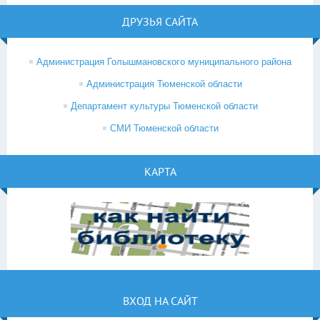
ДРУЗЬЯ САЙТА
Администрация Голышмановского муниципального района
Администрация Тюменской области
Департамент культуры Тюменской области
СМИ Тюменской области
КАРТА
ВХОД НА САЙТ