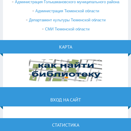
Администрация Голышмановского муниципального района
Администрация Тюменской области
Департамент культуры Тюменской области
СМИ Тюменской области
КАРТА
ВХОД НА САЙТ
СТАТИСТИКА