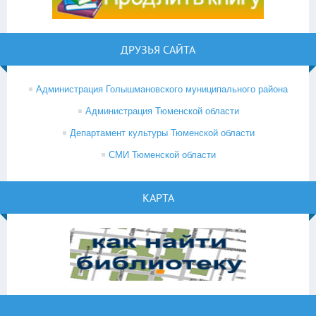
ДРУЗЬЯ САЙТА
Администрация Голышмановского муниципального района
Администрация Тюменской области
Департамент культуры Тюменской области
СМИ Тюменской области
КАРТА