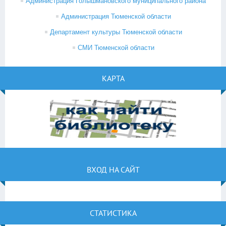
Администрация Голышмановского муниципального района
Администрация Тюменской области
Департамент культуры Тюменской области
СМИ Тюменской области
КАРТА
ВХОД НА САЙТ
СТАТИСТИКА