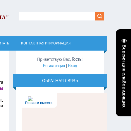
МА"
ИТАТЬ
КОНТАКТНАЯ ИНФОРМАЦИЯ
Версия для слабовидящих
Приветствую Вас
,
Гость
!
Регистрация
|
Вход
ОБРАТНАЯ СВЯЗЬ
та
ны
и,
Решаем вместе
на