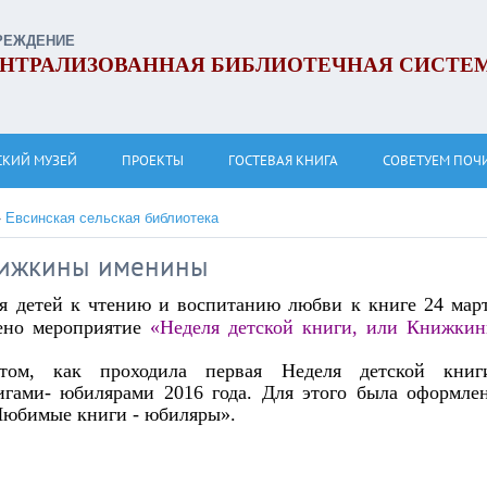
РЕЖДЕНИЕ
НТРАЛИЗОВАННАЯ БИБЛИОТЕЧНАЯ СИСТЕ
СКИЙ МУЗЕЙ
ПРОЕКТЫ
ГОСТЕВАЯ КНИГА
СОВЕТУЕМ ПОЧ
»
Евсинская сельская библиотека
Книжкины именины
я детей к чтению и воспитанию любви к книге 24 мар
ено мероприятие
«Неделя детской книги, или Книжки
том, как проходила первая Неделя детской книг
игами- юбилярами 2016 года. Для этого была оформле
Любимые книги - юбиляры».