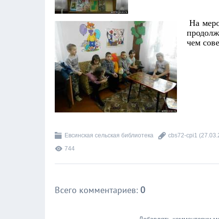
На меро
продолж
чем сов
Евсинская сельская библиотека
cbs72-cpi1
(27.03.
744
Всего комментариев
:
0