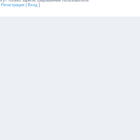
гут только зарегистрированные пользователи.
[
Регистрация
|
Вход
]