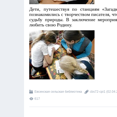
Дети, путешествуя по станциям «Загад
познакомились с творчеством писателя, чт
судьбу природы. В заключение мероприя
любить свою Родину.
Евсинская сельская библиотека
cbs72-cpi1
(02.04.
617