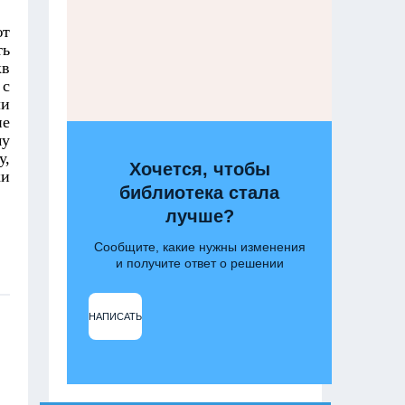
ют
ть
кв
 с
ли
ие
му
у,
Хочется, чтобы
ки
библиотека стала
лучше?
Сообщите, какие нужны изменения
и получите ответ о решении
НАПИСАТЬ