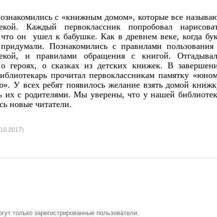
познакомились с «книжным домом», которые все называ
текой. Каждый первоклассник попробовал нарисова
 что он ушел к бабушке. Как в древнем веке, когда бу
придумали. Познакомились с правилами пользования
текой, и правилами обращения с книгой. Отгадыва
 о героях, о сказках из детских книжек. В завершен
библиотекарь прочитал первоклассникам памятку «юно
ю». У всех ребят появилось желание взять домой книжк
ь их с родителями. Мы уверены, что у нашей библиоте
сь новые читатели.
.10.2017)
гут только зарегистрированные пользователи.