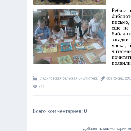
Ребята 
библио
письмо,
еще не 
библио
загадки
урока, 
читател
почитат
появили
Гладиловская сельская библиотека
cbs72-cpi1
(20
741
Всего комментариев
:
0
Добавлять комментарии мо