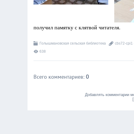
получил памятку с клятвой читателя.
Голышмановская сельская библиотека
cbs72-cpi1
638
Всего комментариев
:
0
Добавлять комментарии мо