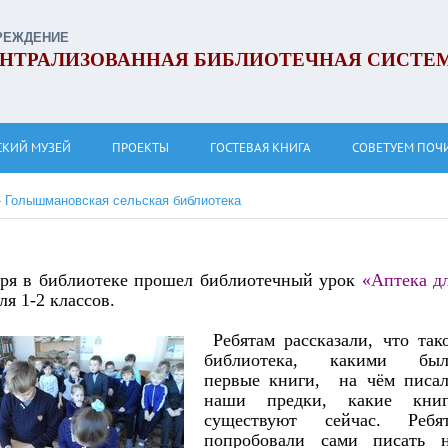
РЕЖДЕНИЕ
НТРАЛИЗОВАННАЯ БИБЛИОТЕЧНАЯ СИСТЕ
СКИЙ МУЗЕЙ
ПРОЕКТЫ
ГОСТЕВАЯ КНИГА
СОВЕТУЕМ ПОЧ
»
Голышмановская сельская библиотека
бря в библиотеке прошел библиотечный урок
«Аптека д
ля 1-2 классов.
Ребятам рассказали, что так
библиотека, какими был
первые книги, на чём писа
наши предки, какие кни
существуют сейчас. Ребя
попробовали сами писать 