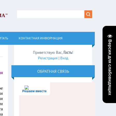
МА"
ИТАТЬ
КОНТАКТНАЯ ИНФОРМАЦИЯ
Версия для слабовидящих
Приветствую Вас
,
Гость
!
Регистрация
|
Вход
ОБРАТНАЯ СВЯЗЬ
ля
ое
Решаем вместе
и
ли
ги
та
на