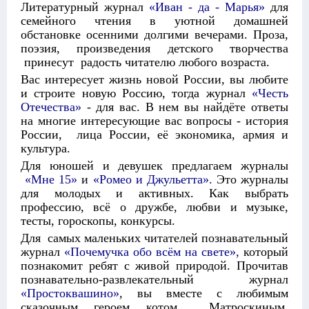
Литературный журнал
«Иван - да - Марья»
для
семейного чтения в уютной домашней
обстановке осенними долгими вечерами. Проза,
поэзия, произведения детского творчества
принесут радость читателю любого возраста.
Вас интересует жизнь новой России, вы любите
и строите новую Россию, тогда журнал
«Честь
Отечества»
- для вас. В нем вы найдёте ответы
на многие интересующие вас вопросы - история
России, лица России, её экономика, армия и
культура.
Для юношей и девушек предлагаем журналы
«Мне 15»
и
«Ромео и Джульетта».
Это журналы
для молодых и активных. Как выбрать
профессию, всё о дружбе, любви и музыке,
тесты, гороскопы, конкурсы.
Для самых маленьких читателей познавательный
журнал
«Почемучка обо всём на свете»,
который
познакомит ребят с живой природой. Прочитав
познавательно-развлекательный журнал
«Простоквашино»
, вы вместе с любимым
сказочным героем котом Матроскиным,