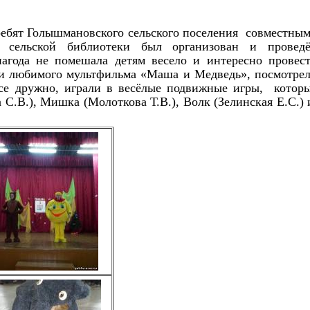
ребят Голышмановского сельского поселения совместны
 сельской библиотеки был организован и провед
пагода не помешала детям весело и интересно провес
еми любимого мультфильма «Маша и Медведь», посмотре
се дружно, играли в весёлые подвижные игры, котор
С.В.), Мишка (Молоткова Т.В.), Волк (Зелинская Е.С.) 