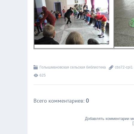
Голышмановская сельская библиотека
cbs72-cpi1
625
Всего комментариев
:
0
Добавлять комментарии мо