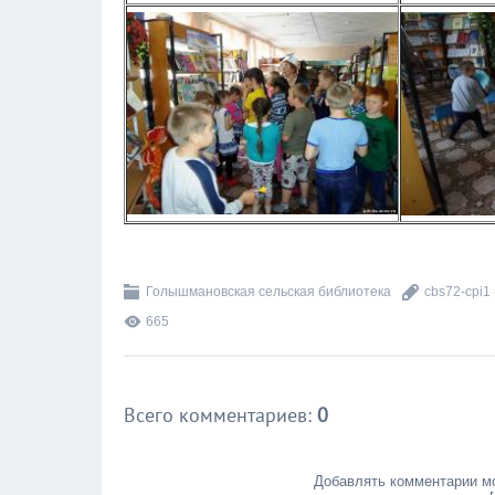
Голышмановская сельская библиотека
cbs72-cpi1
665
Всего комментариев
:
0
Добавлять комментарии мо