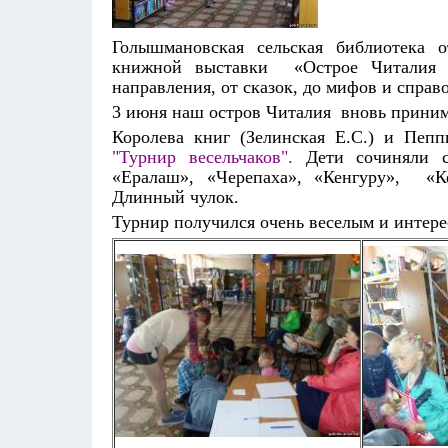
Голышмановская сельская библиотека 
книжной выставки «Острое Читалия н
направления, от сказок, до мифов и справ
3 июня наш остров Читалия вновь приним
Королева книг (Зелинская Е.С.) и Пеп
"Турнир весельчаков".
Дети сочиняли ск
«Ералаш», «Черепаха», «Кенгуру», «К
Длинный чулок.
Турнир получился очень веселым и интер