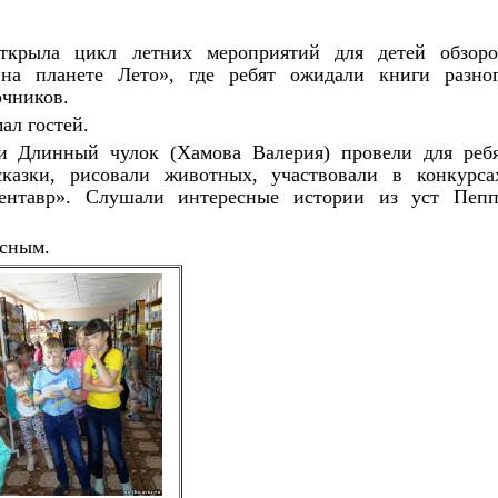
открыла цикл летних мероприятий для детей обзор
а планете Лето», где ребят ожидали книги разно
очников.
ал гостей.
пи Длинный чулок (Хамова Валерия) провели для реб
азки, рисовали животных, участвовали в конкурса
ентавр». Слушали интересные истории из уст Пеп
есным.