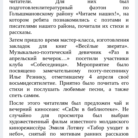
читатели. Для них был
подготовленлитературный фаэтон по
Голышмановскому району «Читаем наших!», на
котором ребята познакомились с поэтами и
писателями нашего района, почитали их стихи и
рассказы.
Затем пришло время мастер-класса, изготовления
закладок для книг «Весёлые зверята».
Музыкально-поэтический девичник «Раз в
апрельский вечерок…» посетили участники
клуба «Собеседница». Мероприятие было
посвящено замечательному поэту-песеннику
Илье Резнику, отметившему 4 апреля своё
восьмидесятилетие. Приятно было почитать его
стихи и послушать любимые песни, а также
спеть самим.
После этого читателям был предложен чай и
вечерний киносеанс «СиDи в библиотеке». Не
случайно для просмотра был выбран
художественный фильм известного молдавского
кинорежиссёра Эмиля Лотяну «Табор уходит в
небо», снятый по мотивам ранних рассказов