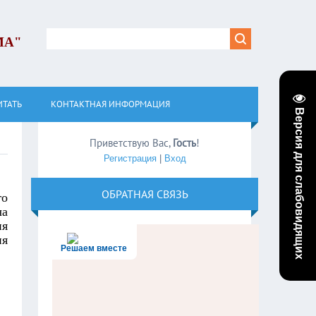
МА"
ИТАТЬ
КОНТАКТНАЯ ИНФОРМАЦИЯ
Версия для слабовидящих
Приветствую Вас
,
Гость
!
Регистрация
|
Вход
ОБРАТНАЯ СВЯЗЬ
го
ча
ия
ия
Решаем вместе