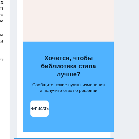
их
 и
то
ом
ла
ли
Хочется, чтобы
ут
библиотека стала
лучше?
Сообщите, какие нужны изменения
и получите ответ о решении
НАПИСАТЬ