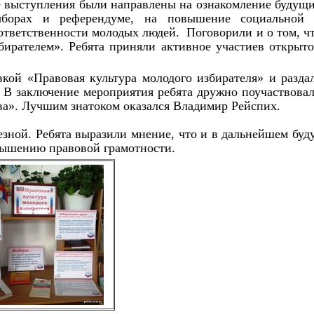
 выступления были направлены на ознакомление будущ
выборах и референдуме, на повышение социальной
ответственности молодых людей. Поговорили и о том, ч
бирателем». Ребята приняли активное участиев открыт
вкой «Правовая культура молодого избирателя» и разда
 В заключение мероприятия ребята дружно поучаствова
ва». Лучшим знатоком оказался Владимир Рейспих.
езной. Ребята выразили мнение, что и в дальнейшем буд
вышению правовой грамотности.