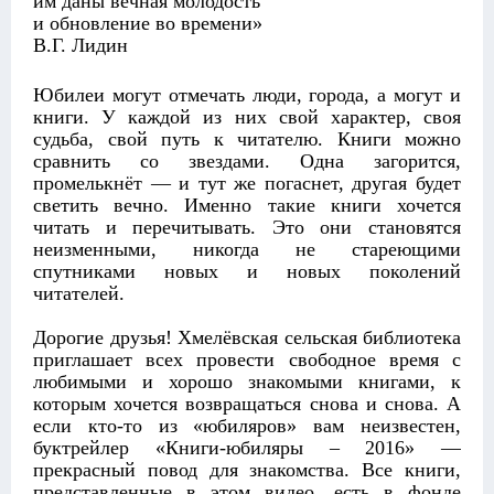
им даны вечная молодость
и обновление во времени»
В.Г. Лидин
Юбилеи могут отмечать люди, города, а могут и
книги. У каждой из них свой характер, своя
судьба, свой путь к читателю. Книги можно
сравнить со звездами. Одна загорится,
промелькнёт — и тут же погаснет, другая будет
светить вечно. Именно такие книги хочется
читать и перечитывать. Это они становятся
неизменными, никогда не стареющими
спутниками новых и новых поколений
читателей.
Дорогие друзья! Хмелёвская сельская библиотека
приглашает всех провести свободное время с
любимыми и хорошо знакомыми книгами, к
которым хочется возвращаться снова и снова. А
если кто-то из «юбиляров» вам неизвестен,
буктрейлер «Книги-юбиляры – 2016» —
прекрасный повод для знакомства. Все книги,
представленные в этом видео, есть в фонде