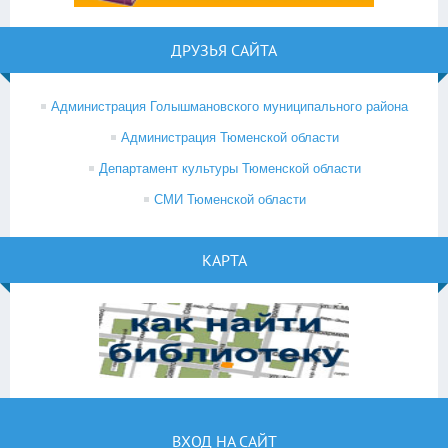
ДРУЗЬЯ САЙТА
Администрация Голышмановского муниципального района
Администрация Тюменской области
Департамент культуры Тюменской области
СМИ Тюменской области
КАРТА
ВХОД НА САЙТ