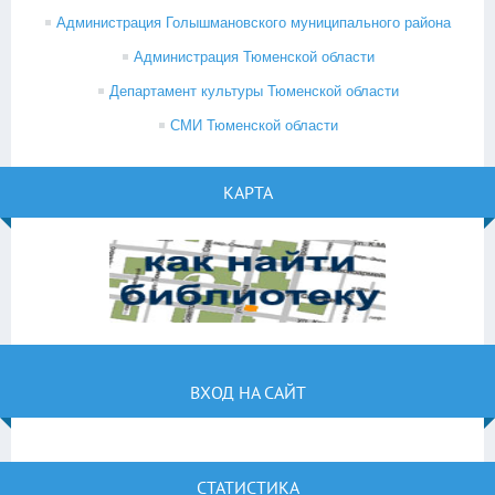
Администрация Голышмановского муниципального района
Администрация Тюменской области
Департамент культуры Тюменской области
СМИ Тюменской области
КАРТА
ВХОД НА САЙТ
СТАТИСТИКА