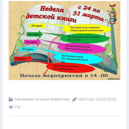
Хмелевcкая сельская библиотека
cbs72-cpi1
(18.03.2016)
716