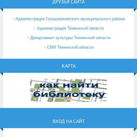
ДРУЗЬЯ САЙТА
Администрация Голышмановского муниципального района
Администрация Тюменской области
Департамент культуры Тюменской области
СМИ Тюменской области
КАРТА
ВХОД НА САЙТ