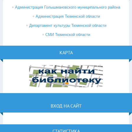
Администрация Голышмановского муниципального района
Администрация Тюменской области
Департамент культуры Тюменской области
СМИ Тюменской области
КАРТА
ВХОД НА САЙТ
СТАТИСТИКА