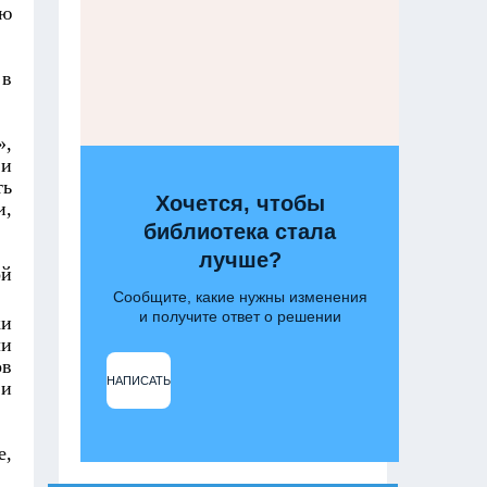
ую
 в
»,
 и
ть
Хочется, чтобы
и,
библиотека стала
лучше?
ой
Сообщите, какие нужны изменения
и получите ответ о решении
ки
ли
ов
НАПИСАТЬ
 и
е,