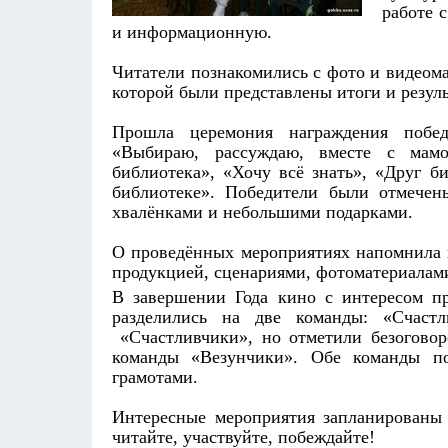
работе 
и информационную.
Читатели познакомились с фото и видеом
которой были представлены итоги и резуль
Прошла церемония награждения побе
«Выбираю, рассуждаю, вместе с мам
библиотека», «Хочу всё знать», «Друг б
библиотеке». Победители были отмечен
хвалёнками и небольшими подарками.
О проведённых мероприятиях напомнила в
продукцией, сценариями, фотоматериалами
В завершении Года кино с интересом 
разделились на две команды: «Счаст
«Счастливчики», но отметили безоговор
команды «Везунчики». Обе команды по
грамотами.
Интересные мероприятия запланированы 
читайте, участвуйте, побеждайте!