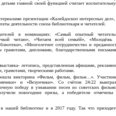
с детьми главной своей функцией считает воспитательн
атериалами презентации «Калейдоскоп интересных дел»,
таты деятельности союза библиотекаря и читателей.
дителей в номинациях: «Самый опытный читатель
очкой читаю», «Читаем всей семьёй», «Молодёжь
иблиотеки», «Многолетнее сотрудничество и преданнос
ы грамотами, дипломами, благодарственными письмам
ыставка- летопись, представленная афишами, рекламн
, грамотами, творческими работами.
прошла викторина «Фильм, фильм, фильм…». Участни
ливчики» и «Везунчики». Со счётом 24:22 выигра
очную победу в узнавании песен из советских фильм
лучили новогодние призы, а победители отмечены
в нашей библиотеке и в 2017 году. Так что приходит