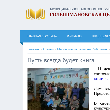
МУНИЦИПАЛЬНОЕ АВТОНОМНОЕ УЧ
"ГОЛЫШМАНОВСКАЯ ЦЕ
ГЛАВНАЯ СТРАНИЦА
ФИЛИАЛЫ
КРАЕВЕДЧЕ
Главная
»
Статьи
»
Мероприятия сельских библиотек
Пусть всегда будет книга
11 де
состоял
книга».
Ламенс
Предсто
В своей
культур