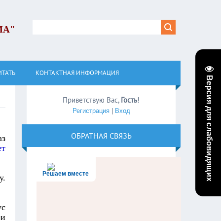
МА"
ИТАТЬ
КОНТАКТНАЯ ИНФОРМАЦИЯ
Версия для слабовидящих
Приветствую Вас
,
Гость
!
Регистрация
|
Вход
ОБРАТНАЯ СВЯЗЬ
аз
ет
Решаем вместе
у.
ус
ри