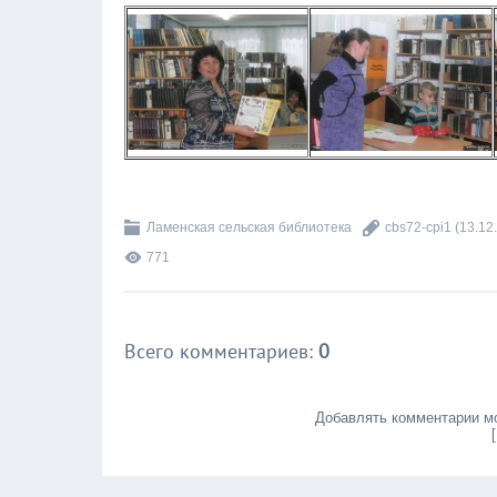
Ламенская сельская библиотека
cbs72-cpi1
(13.12
771
Всего комментариев
:
0
Добавлять комментарии мо