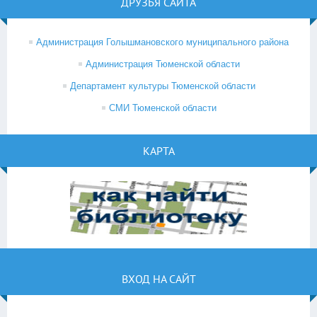
ДРУЗЬЯ САЙТА
Администрация Голышмановского муниципального района
Администрация Тюменской области
Департамент культуры Тюменской области
СМИ Тюменской области
КАРТА
ВХОД НА САЙТ