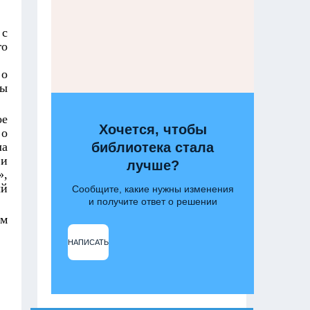
 с
го
 о
ты
ое
Хочется, чтобы
 о
ла
библиотека стала
 и
лучше?
»,
ый
Сообщите, какие нужны изменения
и получите ответ о решении
ом
НАПИСАТЬ