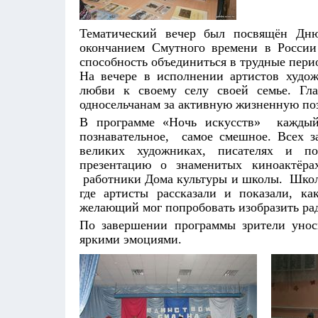
Тематический вечер был посвящён Дню
окончанием Смутного времени в России
способность объединиться в трудные пер
На вечере в исполнении артистов худож
любви к своему селу своей семье. Гла
односельчанам за активную жизненную по
В программе «Ночь искусств» каждый 
познавательное, самое смешное. Всех з
великих художниках, писателях и п
презентацию о знаменитых киноактёра
работники Дома культуры и школы. Школа
где артисты рассказали и показали, 
желающий мог попробовать изобразить рад
По завершении программы зрители уноси
яркими эмоциями.