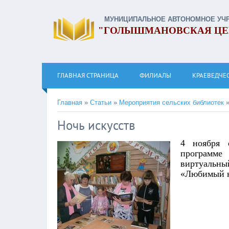
МУНИЦИПАЛЬНОЕ АВТОНОМНОЕ УЧ
"ГОЛЫШМАНОВСКАЯ ЦЕ
ГЛАВНАЯ СТРАНИЦА
ФИЛИАЛЫ
КРАЕВЕДЧЕ
Главная
»
Статьи
»
Мероприятия сельских библиотек
Ночь искусств
4 ноября 
программе
виртуальн
«Любимый к