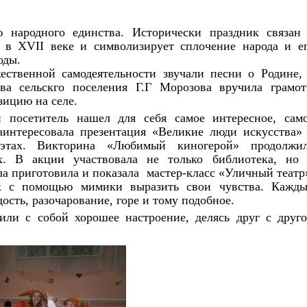
 народного единства. Исторически праздник связан
 в XVII веке и символизирует сплочение народа и е
иоды.
ественной самодеятельности звучали песни о Родине,
ва сельскго поселения Г.Г Морозова вручила грамо
зицию на селе.
посетитель нашел для себя самое интересное, сам
аинтересовала презентация «Великие люди искусства»
оэтах. Викторина «Любимый киногерой» продолжи
х. В акции участвовала не только библиотека, но
 приготовила и показала мастер-класс «Уличный театр
как с помощью мимики выразить свои чувства. Кажд
ость, разочарование, горе и тому подобное.
ли с собой хорошее настроение, делясь друг с друг