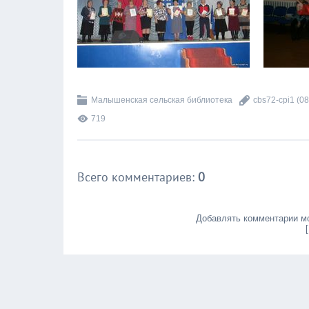
Малышенская сельская библиотека
cbs72-cpi1
(08
719
Всего комментариев
:
0
Добавлять комментарии мо