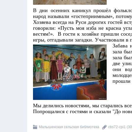
В дни осенних каникул прошёл фолькло
народ называли «гостеприимным», потому 
Хозяева всегда на Руси дорогих гостей вс
говорили: «Пусть моя изба не красна угл
вестям!». В гости к хозяйке пришли сосе
игры, отгадывали загадки. Участвовали в 
Забава 
зала бы
зала бы
две ули
они во
молодце
прошли 
Мы делились новостями, мы старались все
Попрощалися с гостями и сказали "До нов
Малышенская сельская библиотека
cbs72-cpi1
(30