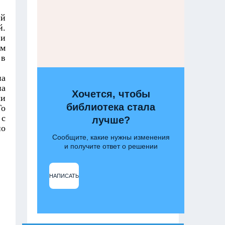
ий
й.
 и
ым
 в
на
на
Хочется, чтобы
ли
библиотека стала
То
 с
лучше?
но
Сообщите, какие нужны изменения
и получите ответ о решении
НАПИСАТЬ