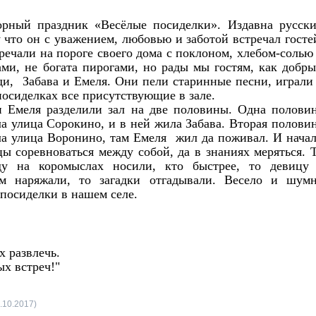
рный праздник «Весёлые посиделки». Издавна русск
что он с уважением, любовью и заботой встречал госте
тречали на пороге своего дома с поклоном, хлебом-солью
ами, не богата пирогами, но рады мы гостям, как добр
ди, Забава и Емеля. Они пели старинные песни, играли
посиделках все присутствующие в зале.
и Емеля разделили зал на две половины. Одна полови
ла улица Сорокино, и в ней жила Забава. Вторая полови
ла улица Воронино, там Емеля жил да поживал. И нача
цы соревноваться между собой, да в знаниях меряться. 
ду на коромыслах носили, кто быстрее, то девицу
м наряжали, то загадки отгадывали. Весело и шум
посиделки в нашем селе.
х развлечь.
ых встреч!"
.10.2017)