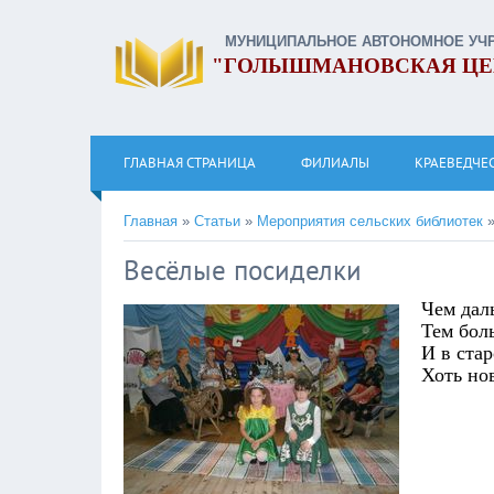
МУНИЦИПАЛЬНОЕ АВТОНОМНОЕ УЧ
"ГОЛЫШМАНОВСКАЯ ЦЕ
ГЛАВНАЯ СТРАНИЦА
ФИЛИАЛЫ
КРАЕВЕДЧЕ
Главная
»
Статьи
»
Мероприятия сельских библиотек
Весёлые посиделки
Чем дал
Тем бол
И в ста
Хоть но