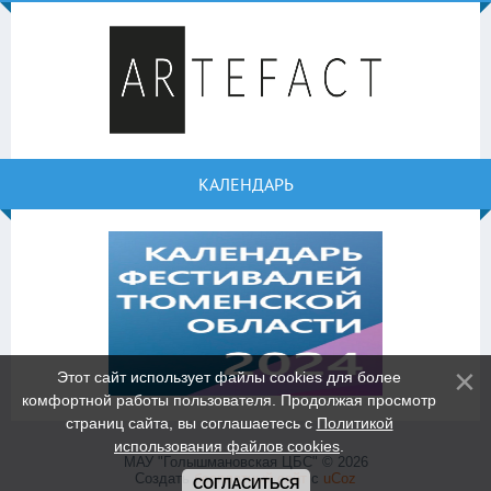
КАЛЕНДАРЬ
Этот сайт использует файлы cookies для более
комфортной работы пользователя. Продолжая просмотр
страниц сайта, вы соглашаетесь с
Политикой
использования файлов cookies
.
МАУ "Голышмановская ЦБС" © 2026
Создать
бесплатный сайт
с
uCoz
СОГЛАСИТЬСЯ