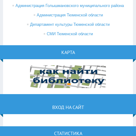
Администрация Голышмановского муниципального района
Администрация Тюменской области
Департамент культуры Тюменской области
СМИ Тюменской области
КАРТА
ВХОД НА САЙТ
СТАТИСТИКА