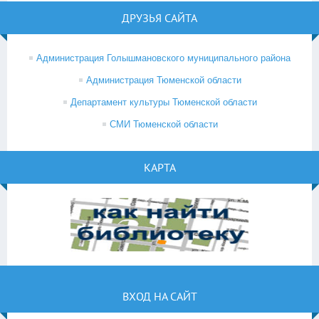
ДРУЗЬЯ САЙТА
Администрация Голышмановского муниципального района
Администрация Тюменской области
Департамент культуры Тюменской области
СМИ Тюменской области
КАРТА
ВХОД НА САЙТ