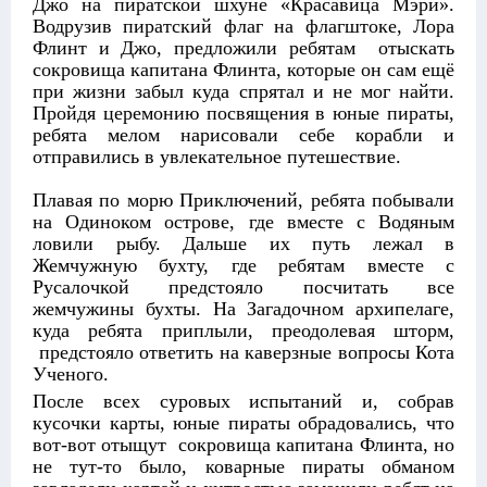
Джо на пиратской шхуне «Красавица Мэри».
Водрузив пиратский флаг на флагштоке, Лора
Флинт и Джо, предложили ребятам отыскать
сокровища капитана Флинта, которые он сам ещё
при жизни забыл куда спрятал и не мог найти.
Пройдя церемонию посвящения в юные пираты,
ребята мелом нарисовали себе корабли и
отправились в увлекательное путешествие.
Плавая по морю Приключений, ребята побывали
на Одиноком острове, где вместе с Водяным
ловили рыбу. Дальше их путь лежал в
Жемчужную бухту, где ребятам вместе с
Русалочкой предстояло посчитать все
жемчужины бухты. На Загадочном архипелаге,
куда ребята приплыли, преодолевая шторм,
предстояло ответить на каверзные вопросы Кота
Ученого.
После всех суровых испытаний и, собрав
кусочки карты, юные пираты обрадовались, что
вот-вот отыщут сокровища капитана Флинта, но
не тут-то было, коварные пираты обманом