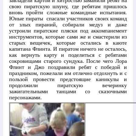
завладели картой и хитростью заманили ребят на
свою пиратскую шхуну, где ребятам пришлось
вновь пройти сложные командные испытания.
Юные пираты спасали участников своих команд
от злых пираний, собирали медуз и даже
устроили пиратские пляски под аккомпанемент
инструментов, которые сами же и смастерили из
старых вещичек, которые остались в каюте
капитана Флинта. И пиратом ничего не осталось,
как вернуть карту и поделиться с ребятами
сокровищами старого сундука. После чего Лора
Флинт и Джо поздравили ребят с победой и
праздником, пожелали им отлично отдохнуть и с
пользой провести предстоящие каникулы и
продолжили пиратскую вечеринку
зажигательными танцами со сказочными
персонажами.