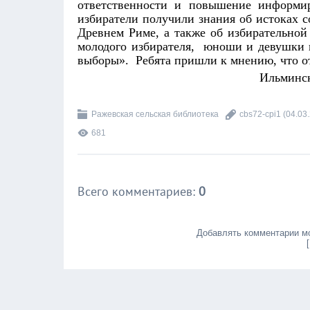
ответственности и повышение информи
избиратели получили знания об истоках 
Древнем Риме, а также об избирательной
молодого избирателя, юноши и девушки 
выборы». Ребята пришли к мнению, что от
Ильминск
Ражевская сельская библиотека
cbs72-cpi1
(04.03
681
Всего комментариев
:
0
Добавлять комментарии мо