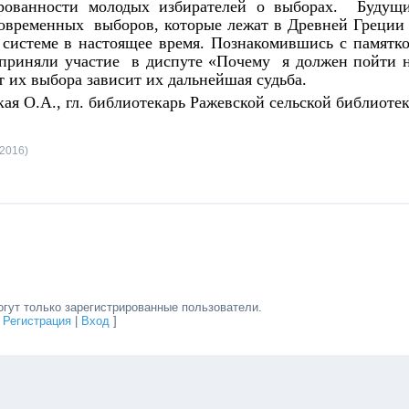
рованности молодых избирателей о выборах. Будущ
современных выборов, которые лежат в Древней Греции
 системе в настоящее время. Познакомившись с памятк
приняли участие в диспуте «Почему я должен пойти 
 их выбора зависит их дальнейшая судьба.
ая О.А., гл. библиотекарь Ражевской сельской библиоте
.2016)
гут только зарегистрированные пользователи.
[
Регистрация
|
Вход
]