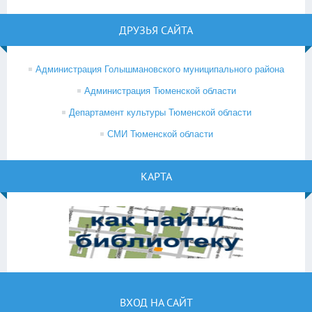
ДРУЗЬЯ САЙТА
Администрация Голышмановского муниципального района
Администрация Тюменской области
Департамент культуры Тюменской области
СМИ Тюменской области
КАРТА
ВХОД НА САЙТ