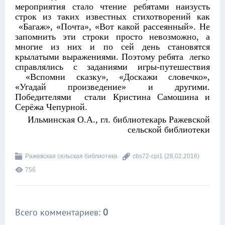
мероприятия стало чтение ребятами наизусть
строк из таких известных стихотворений как
«Багаж», «Почта», «Вот какой рассеянный». Не
запомнить эти строки просто невозможно, а
многие из них и по сей день становятся
крылатыми выражениями. Поэтому ребята легко
справлялись с заданиями игры-путешествия
«Вспомни сказку», «Доскажи словечко»,
«Угадай произведение» и другими.
Победителями стали Кристина Самошина и
Серёжа Чепурной.
Ильминская О.А., гл. библиотекарь Ражевской
сельской библиотеки
Ражевская сельская библиотека
cbs72-cpi1
(28.02.2016)
756
Всего комментариев
:
0