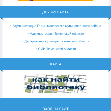
ДРУЗЬЯ САЙТА
Администрация Голышмановского муниципального района
Администрация Тюменской области
Департамент культуры Тюменской области
СМИ Тюменской области
КАРТА
ВХОД НА САЙТ