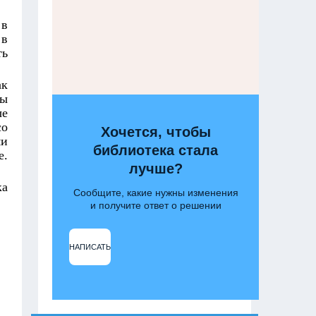
 в
 в
ть
ак
бы
ые
со
Хочется, чтобы
ми
библиотека стала
е.
лучше?
ка
Сообщите, какие нужны изменения
и получите ответ о решении
НАПИСАТЬ