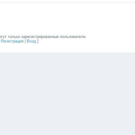
гут только зарегистрированные пользователи.
[
Регистрация
|
Вход
]