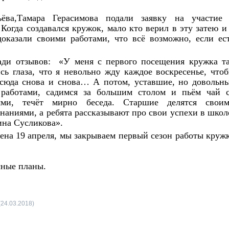
ёва,Тамара Герасимова подали заявку на участие
Когда создавался кружок, мало кто верил в эту затею и
оказали своими работами, что всё возможно, если ес
ади отзывов: «У меня с первого посещения кружка т
ись глаза, что я невольно жду каждое воскресенье, что
сюда снова и снова… А потом, уставшие, но довольн
работами, садимся за большим столом и пьём чай 
тями, течёт мирно беседа. Старшие делятся свои
наниями, а ребята рассказывают про свои успехи в школ
ина Сусликова».
ена 19 апреля, мы закрываем первый сезон работы круж
сные планы.
(24.03.2018)