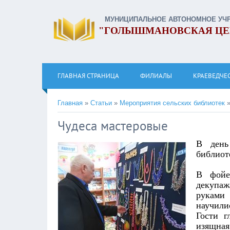
МУНИЦИПАЛЬНОЕ АВТОНОМНОЕ УЧ
"ГОЛЫШМАНОВСКАЯ ЦЕ
ГЛАВНАЯ СТРАНИЦА
ФИЛИАЛЫ
КРАЕВЕДЧЕ
Главная
»
Статьи
»
Мероприятия сельских библиотек
Чудеса мастеровые
В день
библиот
В фойе
декупаж
руками
научили
Гости г
изящная