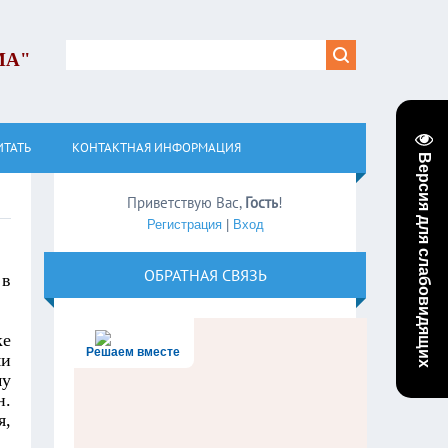
МА"
ИТАТЬ
КОНТАКТНАЯ ИНФОРМАЦИЯ
Версия для слабовидящих
Приветствую Вас
,
Гость
!
Регистрация
|
Вход
ОБРАТНАЯ СВЯЗЬ
 в
ке
Решаем вместе
ми
му
н.
я,