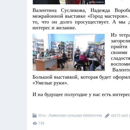
Валентина Сусликова, Надежда Воробь
межрайонной выставке «Город мастеров». 
то, что он долго просуществует. А мы д
интерес и желание.
Из тетр
загорел
прийти 
своими 
сладос
воспоми
Валент
Большой выставкой, которая будет оформл
«Умелые руки».
И на будущее полугодие у нас есть интере
Усть - Ламенская сельская библиотека
cbs72-cpi1
734