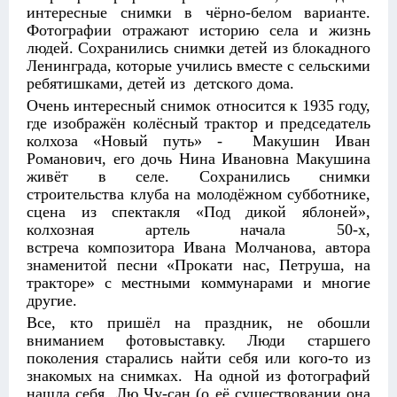
интересные снимки в чёрно-белом варианте.
Фотографии отражают историю села и жизнь
людей. Сохранились снимки детей из блокадного
Ленинграда, которые учились вместе с сельскими
ребятишками, детей из детского дома.
Очень интересный снимок относится к 1935 году,
где изображён колёсный трактор и председатель
колхоза «Новый путь» - Макушин Иван
Романович, его дочь Нина Ивановна Макушина
живёт в селе. Сохранились снимки
строительства клуба на молодёжном субботнике,
сцена из спектакля «Под дикой яблоней»,
колхозная артель начала 50-х,
встреча композитора Ивана Молчанова, автора
знаменитой песни «Прокати нас, Петруша, на
тракторе» с местными коммунарами и многие
другие.
Все, кто пришёл на праздник, не обошли
вниманием фотовыставку. Люди старшего
поколения старались найти себя или кого-то из
знакомых на снимках. На одной из фотографий
нашла себя Лю Чу-сан (о её существовании она