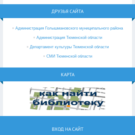
ДРУЗЬЯ САЙТА
Администрация Голышмановского муниципального района
Администрация Тюменской области
Департамент культуры Тюменской области
СМИ Тюменской области
КАРТА
ВХОД НА САЙТ