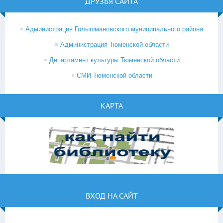
ДРУЗЬЯ САЙТА
Администрация Голышмановского муниципального района
Администрация Тюменской области
Департамент культуры Тюменской области
СМИ Тюменской области
КАРТА
ВХОД НА САЙТ