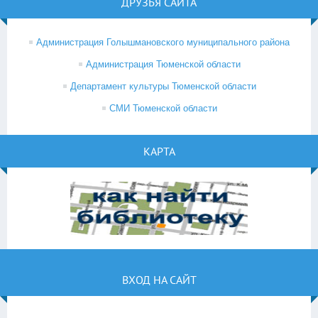
ДРУЗЬЯ САЙТА
Администрация Голышмановского муниципального района
Администрация Тюменской области
Департамент культуры Тюменской области
СМИ Тюменской области
КАРТА
ВХОД НА САЙТ