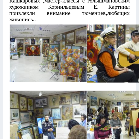
Кашкаровых ,мастер-классы с голышмановским
художником Корнильцевым Е. Картины
привлекли внимание тюменцев,любящих
живопись..