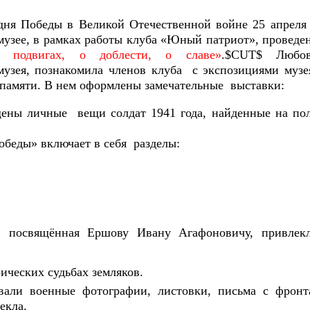
дня Победы в Великой Отечественной войне 25 апреля
узее, в рамках работы клуба «Юный патриот», проведе
 подвигах, о доблести, о славе»
.$CUT$ Любо
музея, познакомила членов клуба с экспозициями музе
 памяти. В нем оформлены замечательные выставки:
щены личные вещи солдат 1941 года, найденные на по
обеды» включает в себя разделы:
», посвящённая Ершову Ивану Агафоновичу, привлек
ических судьбах земляков.
вали военные фотографии, листовки, письма с фронт
екла.